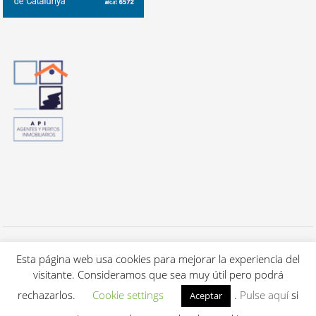
Todos los derechos reservados a Cuca's Luxury Properties S.L. - 2020 -
Aviso Legal / Política de privacidad
Esta página web usa cookies para mejorar la experiencia del
-
Política de cookies.
visitante. Consideramos que sea muy útil pero podrá
Renovación & mantenimiento
IDYMA Websolutions (Barcelona)
rechazarlos.
Cookie settings
.
Pulse aquí
si
Aceptar