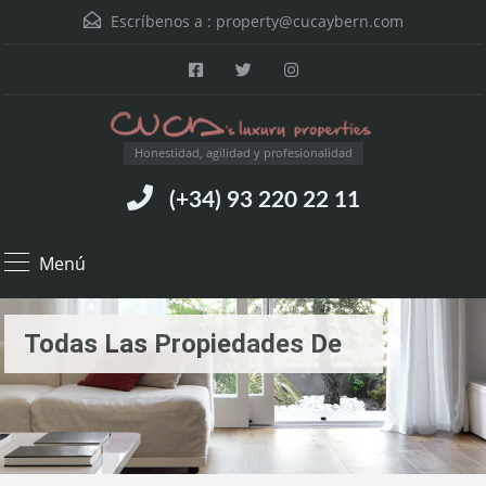
Escríbenos a :
property@cucaybern.com
Honestidad, agilidad y profesionalidad
(+34) 93 220 22 11
Menú
Todas Las Propiedades De