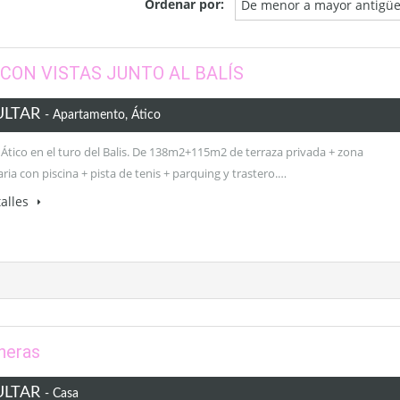
Ordenar por:
De menor a mayor antigü
 CON VISTAS JUNTO AL BALÍS
ULTAR
- Apartamento, Ático
 Ático en el turo del Balis. De 138m2+115m2 de terraza privada + zona
ia con piscina + pista de tenis + parquing y trastero.…
alles
aneras
ULTAR
- Casa