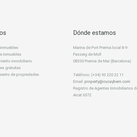
ios
Dónde estamos
 inmuebles
Marina de Port Premia local 8-9
 de inmuebles
Passeig de Moll
iento inmobiliario
08330 Premia de Mar (Barcelona)
es gratuitas
miento de propiedades
Teléfono: (+34) 93 220 22 11
Email:
property@cucaybern.com
Registro de Agentes Inmobiliarios d
Aicat 6572