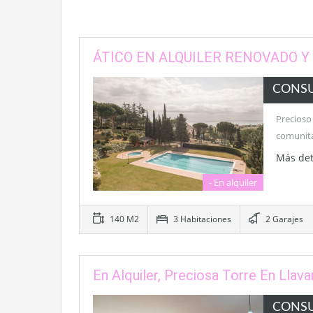
ÁTICO EN ALQUILER RENOVADO Y
CONS
Precioso
comunitar
Más det
- En alquiler
140 M2
3 Habitaciones
2 Garajes
En Alquiler, Preciosa Torre En Llav
CONS