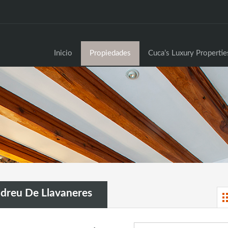
Inici
Inicio
Propiedades
Cuca’s Luxury Propertie
ndreu De Llavaneres