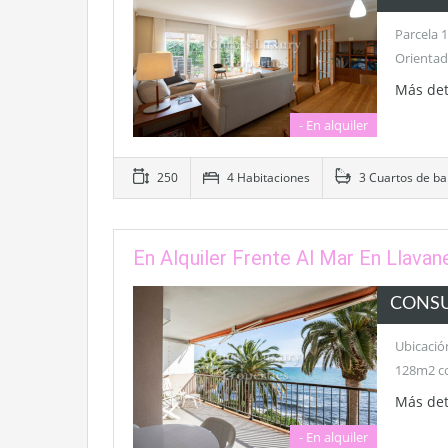
Parcela 
Orientad
Más det
- En alquiler
250
4 Habitaciones
3 Cuartos de b
En Alquiler Frente Al Mar En Llavan
CONS
Ubicación
128m2 co
Más det
- En alquiler