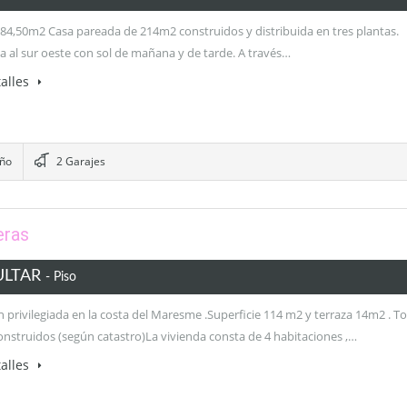
184,50m2 Casa pareada de 214m2 construidos y distribuida en tres plantas.
a al sur oeste con sol de mañana y de tarde. A través…
alles
año
2 Garajes
eras
ULTAR
- Piso
 privilegiada en la costa del Maresme .Superficie 114 m2 y terraza 14m2 . To
nstruidos (según catastro)La vivienda consta de 4 habitaciones ,…
alles