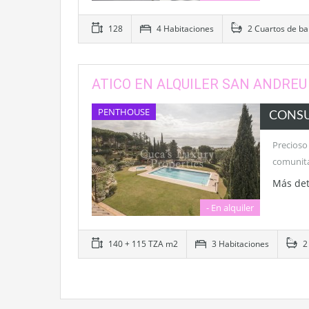
128
4 Habitaciones
2 Cuartos de b
ATICO EN ALQUILER SAN ANDREU
PENTHOUSE
CONS
Precioso
comunitar
Más det
- En alquiler
140 + 115 TZA m2
3 Habitaciones
2