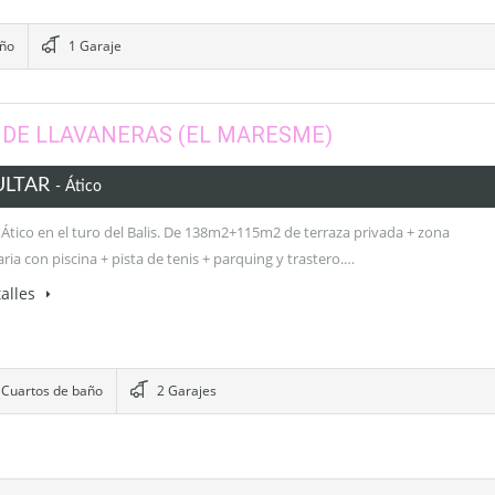
año
1 Garaje
 DE LLAVANERAS (EL MARESME)
ULTAR
- Ático
 Ático en el turo del Balis. De 138m2+115m2 de terraza privada + zona
ia con piscina + pista de tenis + parquing y trastero.…
alles
 Cuartos de baño
2 Garajes