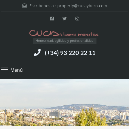
Escríbenos a :
property@cucaybern.com
Honestidad, agilidad y profesionalidad
(+34) 93 220 22 11
Menú