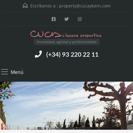
Escríbenos a :
property@cucaybern.com
Honestidad, agilidad y profesionalidad
(+34) 93 220 22 11
Menú