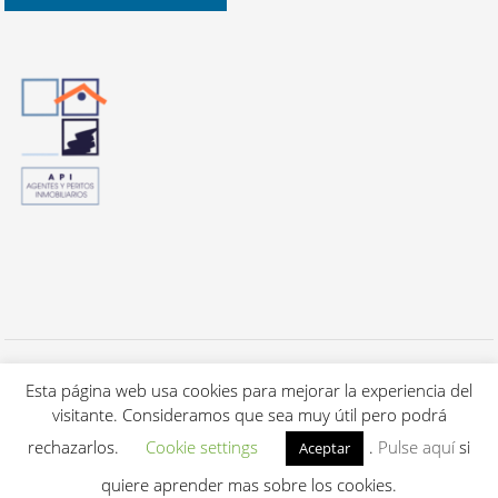
Todos los derechos reservados a Cuca's Luxury Properties S.L. - 2020 -
Aviso Legal / Política de privacidad
Esta página web usa cookies para mejorar la experiencia del
-
Política de cookies.
visitante. Consideramos que sea muy útil pero podrá
Renovación & mantenimiento
IDYMA Websolutions (Barcelona)
rechazarlos.
Cookie settings
.
Pulse aquí
si
Aceptar
quiere aprender mas sobre los cookies.