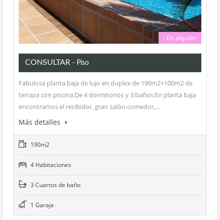
- En alquiler
CONSULTAR
- Piso
Fabulosa planta baja de lujo en duplex de 190m2+100m2 de
terraza con piscina.De 4 dormitorios y 3 baños.En planta baja
encontramos el recibidor, gran salón-comedor,…
Más detalles
190m2
4 Habitaciones
3 Cuartos de baño
1 Garaje