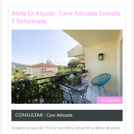
Alella En Alquiler. Torre Adosada Soleada
Y Reformada.
- En alquiler
CONSULTAR
- Casa Adosada
Acojedora casa de 151m2 con 60m2 de jardín y 40m2 de patio