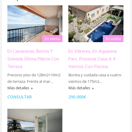
En venta
En venta
En Llavaneras, Bonita Y
En Vidreres, En Aiguaviva
Soleada Última Planta Con
Parc, Preciosa Casa A 4
Terraza
Vientos Con Piscina
Precioso piso de 128m2+10m2
Bonita y cuidada casa a cuatro
de terraza. Frente al mar…
vientos de 175m2…
Más detalles
Más detalles
CONSULTAR
290.000€