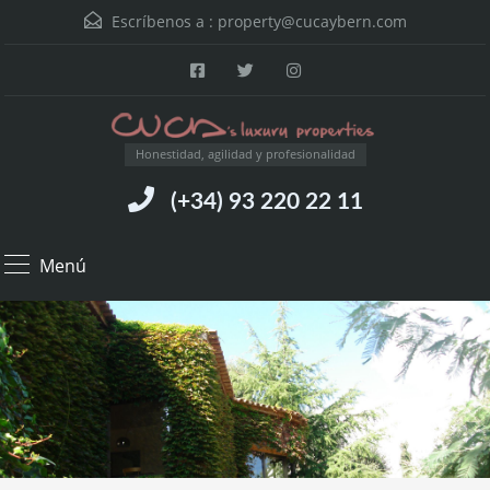
Escríbenos a :
property@cucaybern.com
Honestidad, agilidad y profesionalidad
(+34) 93 220 22 11
Menú