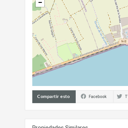
−
Compartir esto
Facebook
T
Propiedades Similares