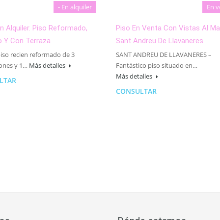
- En alquiler
En v
 En Alquiler. Piso Reformado,
Piso En Venta Con Vistas Al Ma
o Y Con Terraza
Sant Andreu De Llavaneres
iso recien reformado de 3
SANT ANDREU DE LLAVANERES –
iones y 1…
Más detalles
Fantástico piso situado en…
Más detalles
LTAR
CONSULTAR