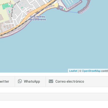
Leaflet
| ©
OpenStreetMap
contri
witter
WhatsApp
Correo electrónico