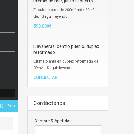
Premia de mar, junto al puerto
Fabuloso piso de 200m² más 20m²
de…
Seguir leyendo
590.000€
Llavaneras, centro pueblo, duplex
reformado
Última planta en dúplex reformada de
89m2…
Seguir leyendo
CONSULTAR
Contáctenos
AR
- Piso
Nombre & Apellidos