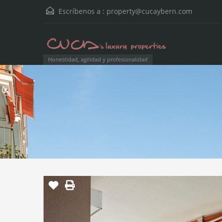
Escríbenos a :
property@cucaybern.com
Honestidad, agilidad y profesionalidad