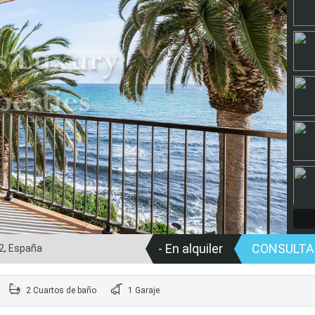
- En alquiler
CONSULT
2, España
2 Cuartos de baño
1 Garaje