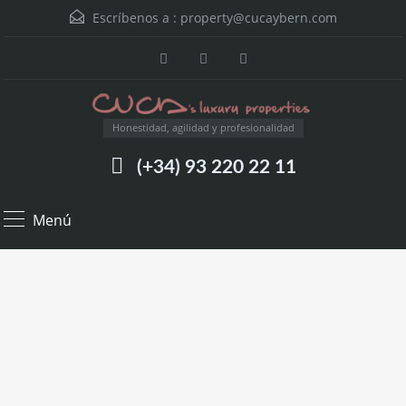
Escríbenos a :
property@cucaybern.com
Honestidad, agilidad y profesionalidad
(+34) 93 220 22 11
Menú