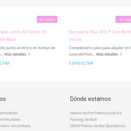
En venta
- En alq
plio Junto Al Centro En
Barcelona Piso Alto Y Con Boni
 De Munt.
Vistas.
lio junto al centro en Arenys de
Completisimo piso para alquiler en 
e…
Más detalles
zona del Polo…
Más detalles
LTAR
CONSULTAR
ios
Dónde estamos
 inmuebles
Marina de Port Premia local 8-9
 de inmuebles
Passeig de Moll
iento inmobiliario
08330 Premia de Mar (Barcelona)