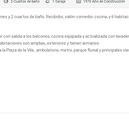
2 Cuartos de baño
1 Garaje
1970 Año de Construcción
nes y 2 cuartos de baño. Recibidor, salón-comedor, cocina, y 6 habitac
 con salida a los balcones, cocina equipada y actualizada con lavade
habitaciones son amplias, exteriores y tienen armarios.
la Plaza de la Vila , ambulatorio, metro, parque fluvial y principales vía