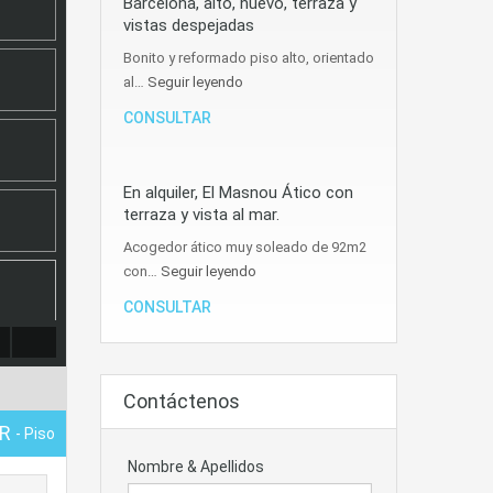
Barcelona, alto, nuevo, terraza y
vistas despejadas
Bonito y reformado piso alto, orientado
al…
Seguir leyendo
CONSULTAR
En alquiler, El Masnou Ático con
terraza y vista al mar.
Acogedor ático muy soleado de 92m2
con…
Seguir leyendo
CONSULTAR
Contáctenos
AR
- Piso
Nombre & Apellidos