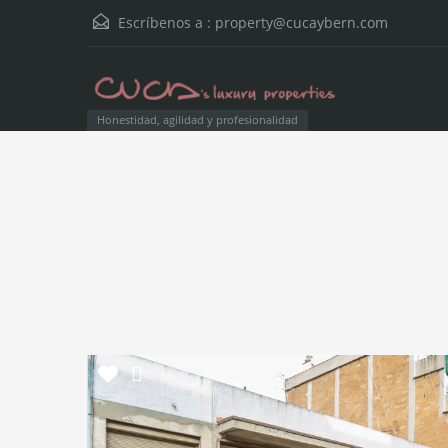
Escríbenos a :
property@cucaybern.com
Honestidad, agilidad y profesionalidad