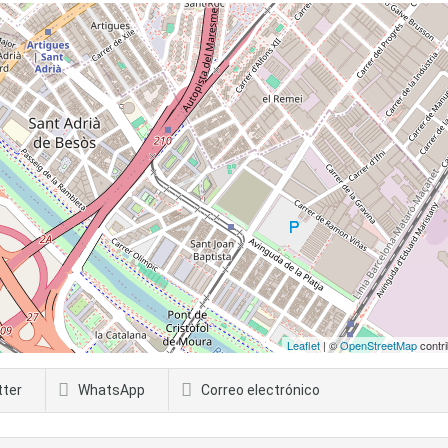
Leaflet
| ©
OpenStreetMap
contri
tter
WhatsApp
Correo electrónico