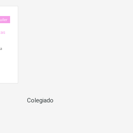
uiler
tas
la
Colegiado