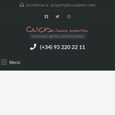
Escríbenos a :
property@cucaybern.com
Honestidad, agilidad y profesionalidad
(+34) 93 220 22 11
Menú