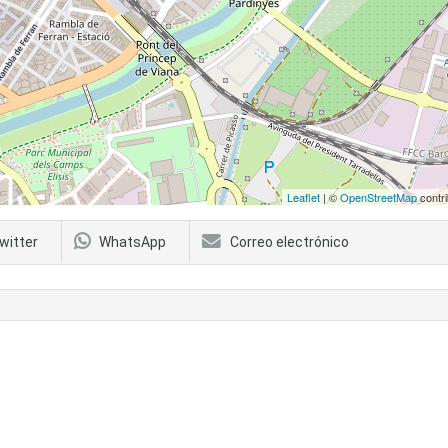
Leaflet
| ©
OpenStreetMap
contri
witter
WhatsApp
Correo electrónico