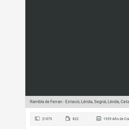
Rambla de Ferran - Estació, Lérida, Segriá, Lérida, Ca
21075
822
1939 Año de Co