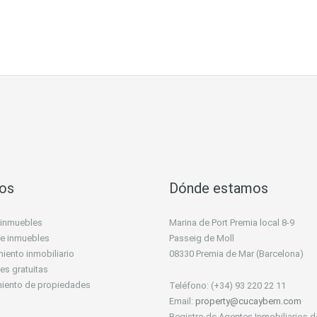
ios
Dónde estamos
 inmuebles
Marina de Port Premia local 8-9
 de inmuebles
Passeig de Moll
iento inmobiliario
08330 Premia de Mar (Barcelona)
es gratuitas
miento de propiedades
Teléfono: (+34) 93 220 22 11
Email:
property@cucaybern.com
Registro de Agentes Inmobiliarios d