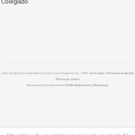
Colegiado
Todos los derechos reservados a Cuca's Luxury Properties S.L. - 2020 -
Aviso Legal / Política de privacidad
-
Política de cookies.
Renovación & mantenimiento
IDYMA Websolutions (Barcelona)