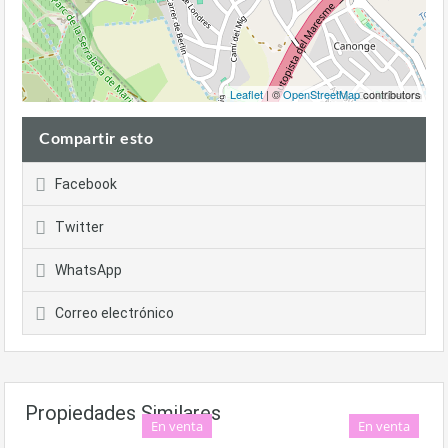
Leaflet
| ©
OpenStreetMap
contributors
Compartir esto
Facebook
Twitter
WhatsApp
Correo electrónico
Propiedades Similares
En venta
En venta