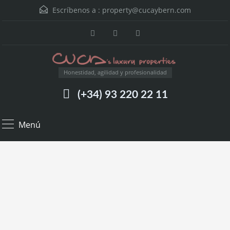
Escríbenos a :
property@cucaybern.com
Honestidad, agilidad y profesionalidad
(+34) 93 220 22 11
Menú