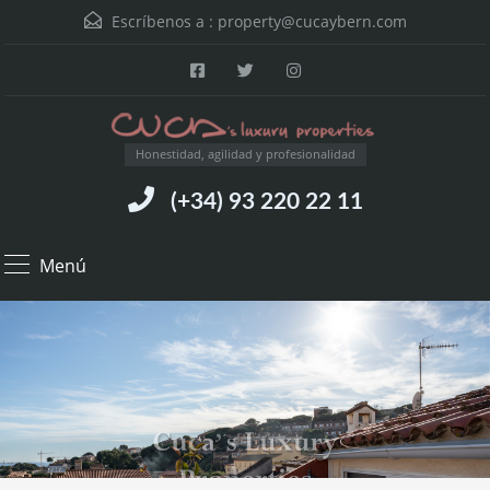
Escríbenos a :
property@cucaybern.com
Honestidad, agilidad y profesionalidad
(+34) 93 220 22 11
Menú