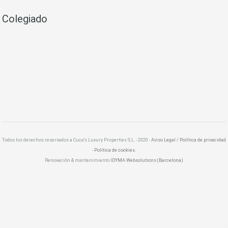
Colegiado
Todos los derechos reservados a Cuca's Luxury Properties S.L. - 2020 -
Aviso Legal / Política de privacidad
-
Política de cookies.
Renovación & mantenimiento
IDYMA Websolutions (Barcelona)