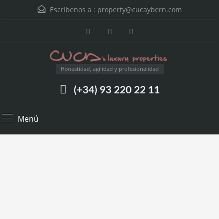
Escríbenos a :
property@cucaybern.com
Honestidad, agilidad y profesionalidad
(+34) 93 220 22 11
Menú