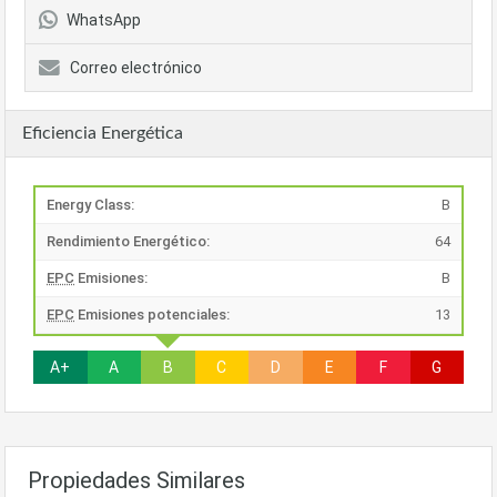
WhatsApp
Correo electrónico
Eficiencia Energética
Energy Class:
B
Rendimiento Energético:
64
EPC
Emisiones:
B
EPC
Emisiones potenciales:
13
A+
A
B
C
D
E
F
G
Propiedades Similares