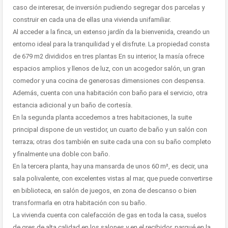
caso de interesar, de inversión pudiendo segregar dos parcelas y
construir en cada una de ellas una vivienda unifamiliar.
Al acceder a la finca, un extenso jardín da la bienvenida, creando un
entorno ideal para la tranquilidad y el disfrute. La propiedad consta
de 679 m2 divididos en tres plantas En su interior, la masía ofrece
espacios amplios y llenos de luz, con un acogedor salón, un gran
comedor y una cocina de generosas dimensiones con despensa.
Además, cuenta con una habitación con baño para el servicio, otra
estancia adicional y un baño de cortesía.
En la segunda planta accedemos a tres habitaciones, la suite
principal dispone de un vestidor, un cuarto de baño y un salón con
terraza; otras dos también en suite cada una con su baño completo
y finalmente una doble con baño.
En la tercera planta, hay una mansarda de unos 60 m², es decir, una
sala polivalente, con excelentes vistas al mar, que puede convertirse
en biblioteca, en salón de juegos, en zona de descanso o bien
transformarla en otra habitación con su baño.
La vivienda cuenta con calefacción de gas en toda la casa, suelos
de gres de alta calidad en los salones y en el recibidor, parqué en la