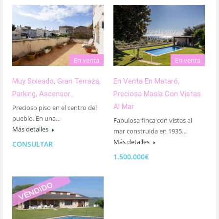
En venta
En venta
En Venta En Mataró,
Muy Soleado, Gran Terraza,
Preciosa Masía Con Vistas
Parking, Ascensor…
Al Mar.
Precioso piso en el centro del
pueblo. En una…
Fabulosa finca con vistas al
Más detalles
mar construida en 1935…
Más detalles
CONSULTAR
1.500.000€