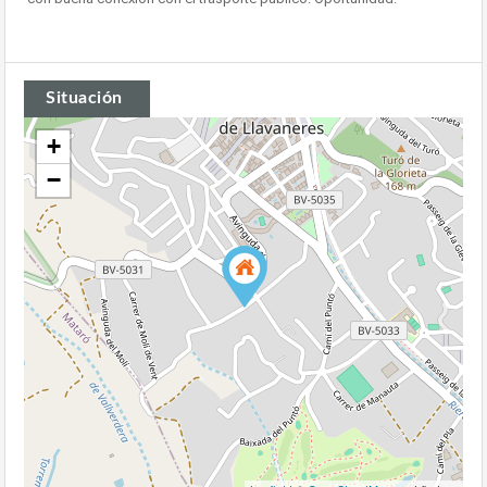
Situación
+
−