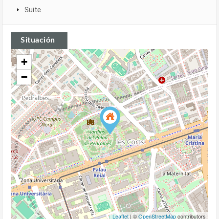
Suite
Situación
+
−
Leaflet
| ©
OpenStreetMap
contributors