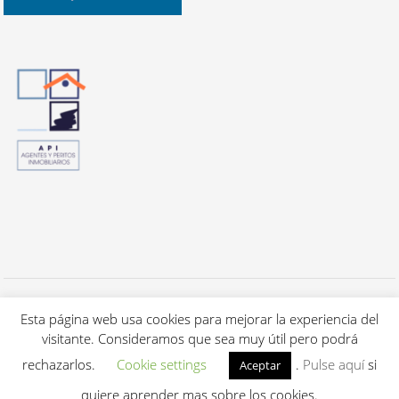
Todos los derechos reservados a Cuca's Luxury Properties S.L. - 2020 -
Aviso Legal / Política de privacidad
Esta página web usa cookies para mejorar la experiencia del
-
Política de cookies.
visitante. Consideramos que sea muy útil pero podrá
Renovación & mantenimiento
IDYMA Websolutions (Barcelona)
rechazarlos.
Cookie settings
.
Pulse aquí
si
Aceptar
quiere aprender mas sobre los cookies.