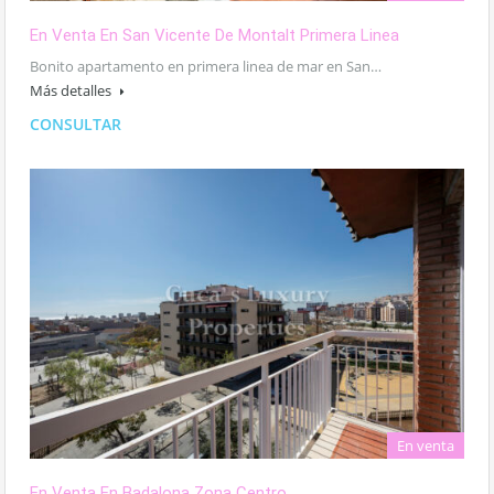
En Venta En San Vicente De Montalt Primera Linea
Bonito apartamento en primera linea de mar en San…
Más detalles
CONSULTAR
En venta
En Venta En Badalona Zona Centro.