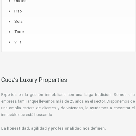
Oficina
Piso
Solar
Torre
Villa
Cuca’s Luxury Properties
Expertos en la gestión inmobiliaria con una larga tradición. Somos una
empresa familiar que llevamos más de 25 años en el sector. Disponemos de
una amplia cartera de clientes y de viviendas, le ayudamos a encontrar el
inmueble que está buscando.
La honestidad, agilidad y profesionalidad nos definen.