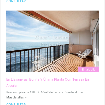
CONSULTAR
- En alquiler
En Llavaneras, Bonita Y Última Planta Con Terraza En
Alquiler
Precioso piso de 128m2+10m2 de terraza. Frente al mar…
Más detalles
CONSULTAR