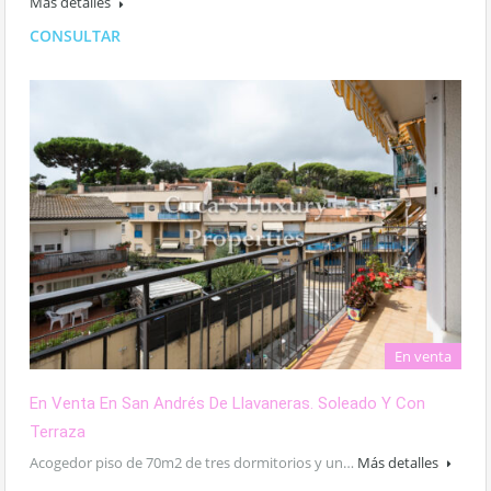
Más detalles
CONSULTAR
En venta
En Venta En San Andrés De Llavaneras. Soleado Y Con
Terraza
Acogedor piso de 70m2 de tres dormitorios y un…
Más detalles