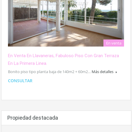
En venta
En Venta En Llavaneras, Fabuloso Piso Con Gran Terraza
En La Primera Linea.
Bonito piso tipo planta baja de 140m2 + 60m2…
Más detalles
CONSULTAR
Propiedad destacada