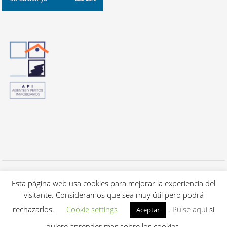
Todos los derechos reservados a Cuca's Luxury Properties S.L. - 2020 -
Aviso Legal / Política de privacidad
Esta página web usa cookies para mejorar la experiencia del
-
Política de cookies.
visitante. Consideramos que sea muy útil pero podrá
Renovación & mantenimiento
IDYMA Websolutions (Barcelona)
rechazarlos.
Cookie settings
.
Pulse aquí
si
Aceptar
quiere aprender mas sobre los cookies.