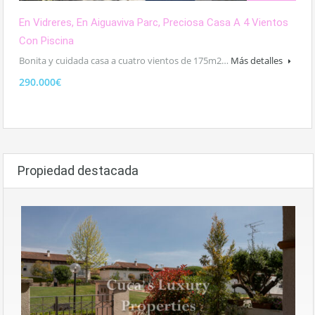
En Vidreres, En Aiguaviva Parc, Preciosa Casa A 4 Vientos
Con Piscina
Bonita y cuidada casa a cuatro vientos de 175m2…
Más detalles
290.000€
Propiedad destacada