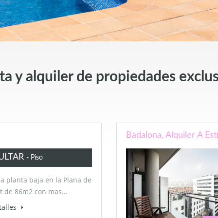
a y alquiler de propiedades exclu
Badalona, Alquiler A Es
ULTAR
- Piso
a planta baja en la Plana de
t de 86m2 con mas…
talles