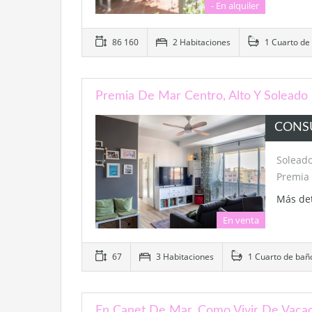
- En alquiler
86 160
2 Habitaciones
1 Cuarto de
Premia De Mar Centro, Alto Y Soleado
CONS
Soleado
Premia
Más de
En venta
67
3 Habitaciones
1 Cuarto de bañ
En Canet De Mar, Como Vivir De Vacac