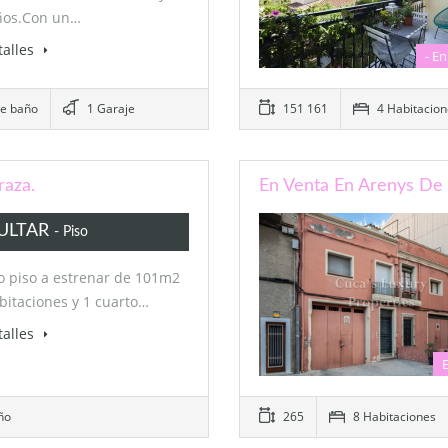
ños.Con un…
talles
- En
de baño
1 Garaje
151 161
4 Habitacion
raza.
En Venta En Arenys De 
ULTAR
- Piso
o piso a estrenar de 101m2
bitaciones y 1 cuarto…
talles
ño
265
8 Habitaciones