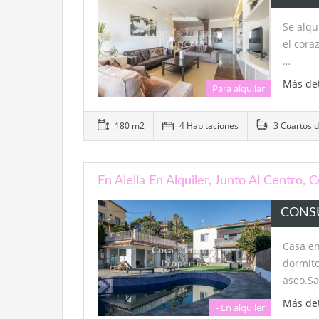
Se alqu
el cora
…
Más de
Para alquilar
180 m2
4 Habitaciones
3 Cuartos 
En Alella En Alquiler, Junto Al Centro, C
CONS
Casa en
dormito
aseo.S
Más de
- En alquiler