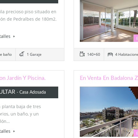
ila precioso piso situado en
zón de Pedralbes de 180m2.
talles
de baño
1 Garaje
140+60
4 Habitacion
on Jardín Y Piscina.
En Venta En Badalona Z
ULTAR
- Casa Adosada
 planta baja de tres
rios, un baño, y un
alón…
talles