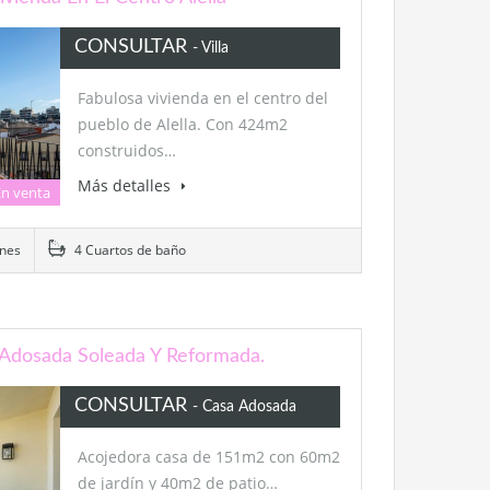
CONSULTAR
- Villa
Fabulosa vivienda en el centro del
pueblo de Alella. Con 424m2
construidos…
Más detalles
En venta
nes
4 Cuartos de baño
re Adosada Soleada Y Reformada.
CONSULTAR
- Casa Adosada
Acojedora casa de 151m2 con 60m2
de jardín y 40m2 de patio…