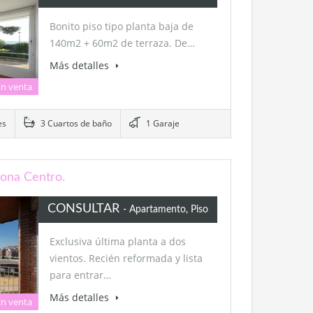
Bonito piso tipo planta baja de
140m2 + 60m2 de terraza. De…
Más detalles
En venta
es
3 Cuartos de baño
1 Garaje
ona Centro.
CONSULTAR
- Apartamento, Piso
Exclusiva última planta a dos
vientos. Recién reformada y lista
para entrar…
Más detalles
En venta