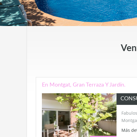
Vent
En Montgat, Gran Terraza Y Jardín.
CONS
Fabulos
Montga
Más de