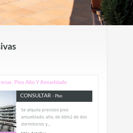
sivas
trenar, Piso Alto Y Amueblado
CONSULTAR
- Piso
Se alquila precioso piso
amueblado, alto, de 60m2 de dos
dormitorios y…