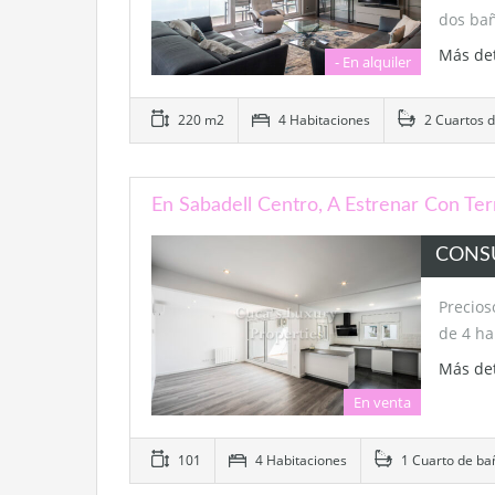
dos ba
Más de
- En alquiler
220 m2
4 Habitaciones
2 Cuartos 
En Sabadell Centro, A Estrenar Con Ter
CONS
Precios
de 4 ha
Más de
En venta
101
4 Habitaciones
1 Cuarto de ba