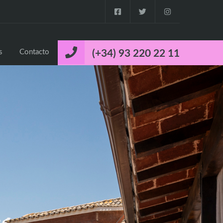
o
Propiedades
Cuca’s Luxury Properties
Contacto
s
Contacto
(+34) 93 220 22 11