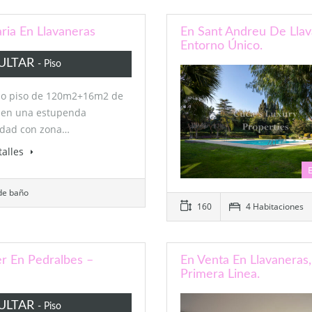
ria En Llavaneras
En Sant Andreu De Llav
Entorno Único.
ULTAR
- Piso
so piso de 120m2+16m2 de
a en una estupenda
dad con zona…
talles
de baño
160
4 Habitaciones
er En Pedralbes –
En Venta En Llavaneras,
Primera Linea.
ULTAR
- Piso