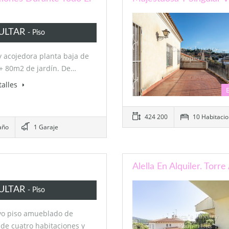
ULTAR
- Piso
y acojedora planta baja de
+ 80m2 de jardín. De…
talles
424 200
10 Habitacio
año
1 Garaje
Alella En Alquiler. Tor
ULTAR
- Piso
vo piso amueblado de
de cuatro habitaciones y