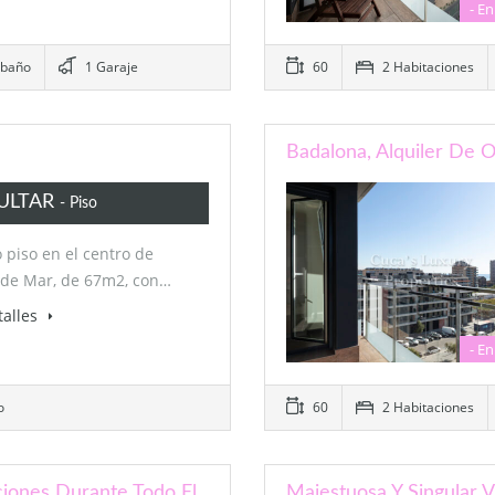
- En
 baño
1 Garaje
60
2 Habitaciones
Badalona, Alquiler De 
ULTAR
- Piso
 piso en el centro de
 de Mar, de 67m2, con…
talles
- En
o
60
2 Habitaciones
iones Durante Todo El
Majestuosa Y Singular V