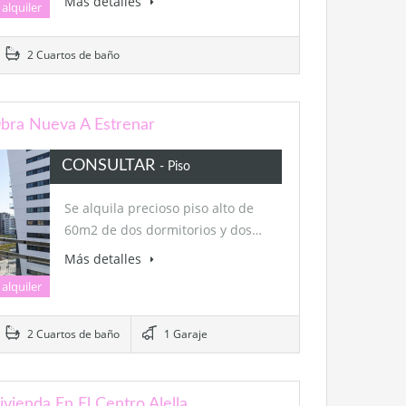
Más detalles
 alquiler
2 Cuartos de baño
Obra Nueva A Estrenar
CONSULTAR
- Piso
Se alquila precioso piso alto de
60m2 de dos dormitorios y dos…
Más detalles
 alquiler
2 Cuartos de baño
1 Garaje
ivienda En El Centro Alella