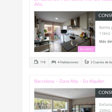
Año.
CONS
Bonita 
118m2 
Más de
En venta
118
4 Habitaciones
2 Cuartos de b
Barcelona – Zona Alta – En Alquiler.
CONS
Exclusi
220m2, 