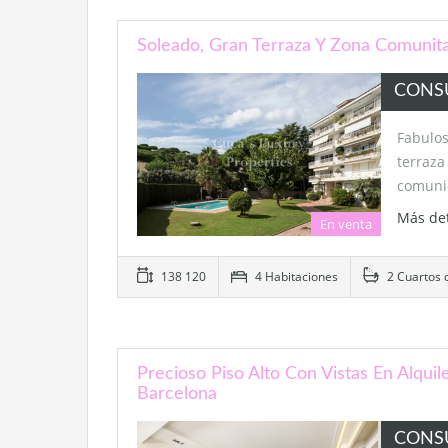
Soleado, Gran Terraza Y Zona Comunita
CONS
Fabulo
terraz
comuni
Más de
En venta
138 120
4 Habitaciones
2 Cuartos 
Precioso Piso Alto Con Vistas En Alquil
Barcelona
CONS