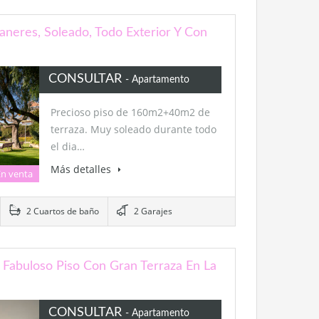
aneres, Soleado, Todo Exterior Y Con
CONSULTAR
- Apartamento
Precioso piso de 160m2+40m2 de
terraza. Muy soleado durante todo
el dia…
Más detalles
En venta
2 Cuartos de baño
2 Garajes
 Fabuloso Piso Con Gran Terraza En La
CONSULTAR
- Apartamento