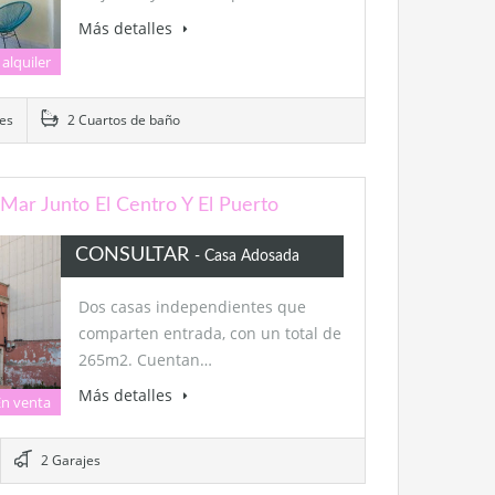
Más detalles
 alquiler
es
2 Cuartos de baño
Mar Junto El Centro Y El Puerto
CONSULTAR
- Casa Adosada
Dos casas independientes que
comparten entrada, con un total de
265m2. Cuentan…
Más detalles
En venta
2 Garajes