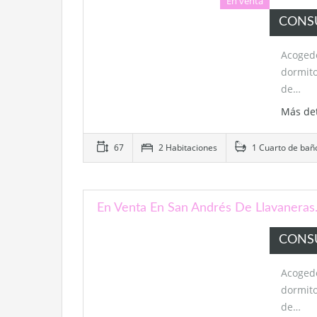
En venta
CONS
Acoged
dormit
de…
Más de
67
2 Habitaciones
1 Cuarto de bañ
En Venta En San Andrés De Llavaneras.
CONS
Acogedo
dormit
de…