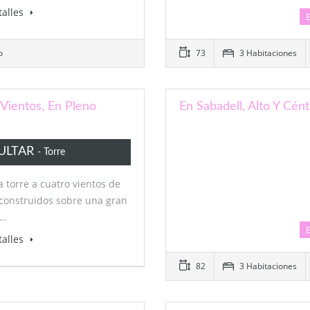
talles
o
73
3 Habitaciones
 Vientos, En Pleno
En Sabadell, Alto Y Cént
ULTAR
- Torre
a torre a cuatro vientos de
construidos sobre una gran
a…
talles
82
3 Habitaciones