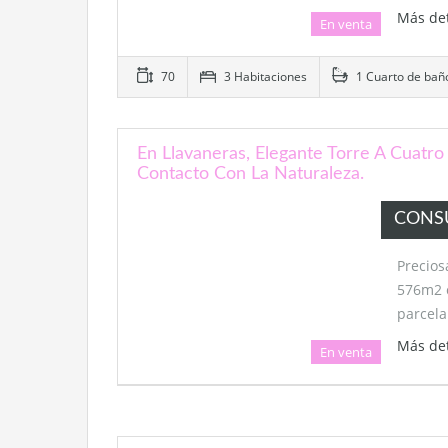
Más de
En venta
70
3 Habitaciones
1 Cuarto de bañ
En Llavaneras, Elegante Torre A Cuatro
Contacto Con La Naturaleza.
CONS
Precios
576m2 
parcel
Más de
En venta