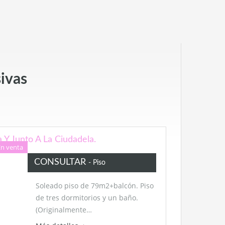
sivas
 Y Junto A La Ciudadela.
En venta
CONSULTAR
- Piso
Soleado piso de 79m2+balcón. Piso
de tres dormitorios y un baño.
(Originalmente…