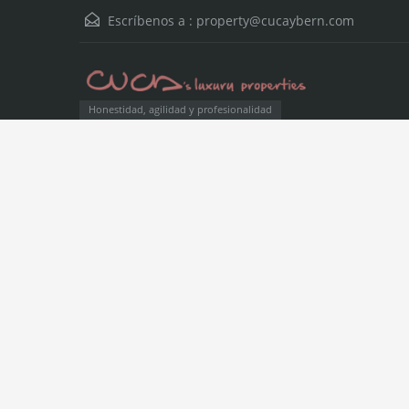
Escríbenos a :
property@cucaybern.com
Honestidad, agilidad y profesionalidad