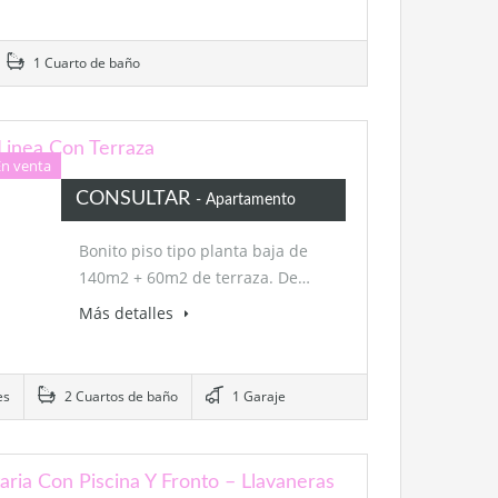
1 Cuarto de baño
Linea Con Terraza
En venta
CONSULTAR
- Apartamento
Bonito piso tipo planta baja de
140m2 + 60m2 de terraza. De…
Más detalles
es
2 Cuartos de baño
1 Garaje
ria Con Piscina Y Fronto – Llavaneras