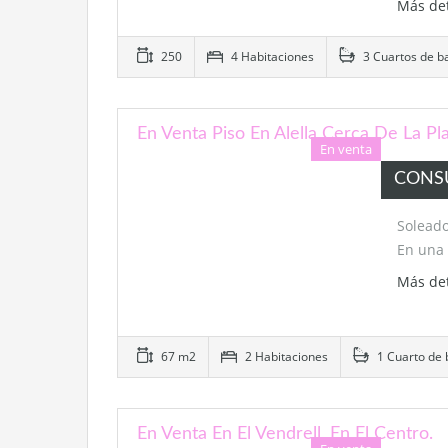
Más de
250
4 Habitaciones
3 Cuartos de b
En Venta Piso En Alella Cerca De La Pl
En venta
CONS
Soleado
En una 
Más de
67 m2
2 Habitaciones
1 Cuarto de
En Venta En El Vendrell, En El Centro.