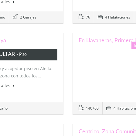
talles
año
2 Garajes
76
4 Habitaciones
aya
En Llavaneras, Primera 
ULTAR
- Piso
 y acojedor piso en Alella.
zona con todos los…
talles
 baño
140+60
4 Habitacion
Centrico, Zona Comunita