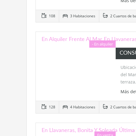
Más de
108
3 Habitaciones
2 Cuartos de b
En Alquiler Frente Al Mar En Llavanera
- En alquiler
CONS
Ubicaci
del Mar
terraz
Más de
128
4 Habitaciones
2 Cuartos de b
En Llavaneras, Bonita Y Soleada Última
En venta