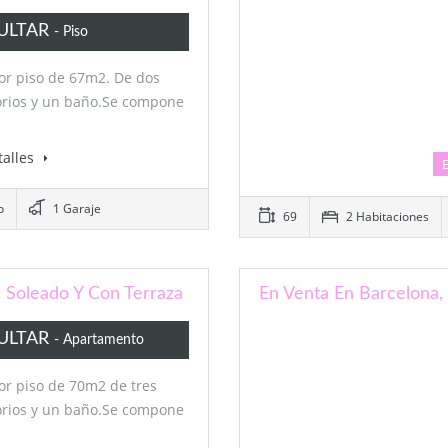
ULTAR
- Piso
or piso de 67m2. De dos
orios y un baño.Se compone
talles
o
1 Garaje
69
2 Habitaciones
 Soleado Y Con Terraza
En Venta En Barcelona, 
ULTAR
- Apartamento
r piso de 70m2 de tres
orios y un baño.Se compone