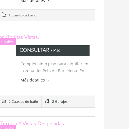
Más detalles
1 Cuarto de baño
on Bonitas Vistas.
 alquiler
CONSULTAR
- Piso
Completisimo piso para alquiler en
la zona del Polo de Barcelona. En…
Más detalles
2 Cuartos de baño
2 Garajes
 Terraza Y Vistas Despejadas
En venta