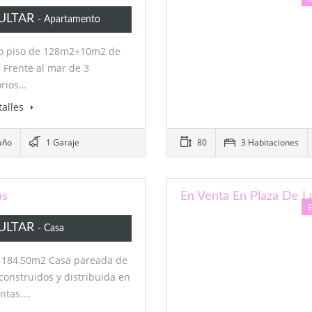
ULTAR
- Apartamento
so piso de 128m2+10m2 de
. Frente al mar de 3
orios…
talles
año
1 Garaje
80
3 Habitaciones
as
En Venta En Plaza De L
ULTAR
- Casa
a 184,50m2 Casa pareada de
onstruidos y distribuida en
antas.…