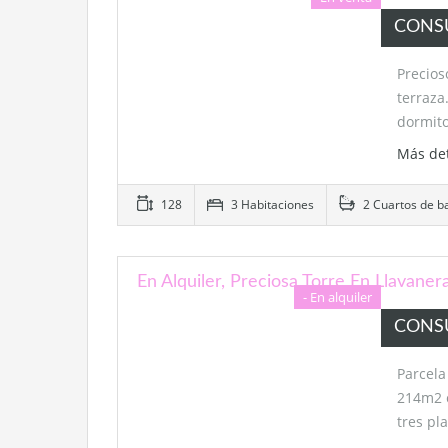
CONS
Precio
terraza
dormit
Más de
128
3 Habitaciones
2 Cuartos de b
En Alquiler, Preciosa Torre En Llavaner
- En alquiler
CONS
Parcel
214m2 c
tres pl