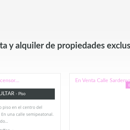
a y alquiler de propiedades exclu
Ascensor…
En Venta Calle Sardenya
ULTAR
- Piso
o piso en el centro del
 En una calle semipeatonal.
ado…