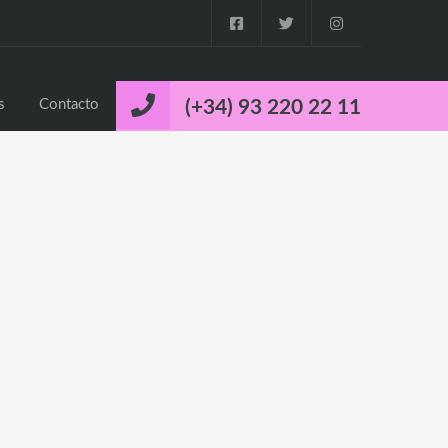
o
Propiedades
Cuca’s Luxury Properties
Contacto
s
Contacto
(+34) 93 220 22 11