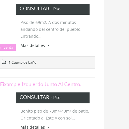
CONSULTAR
- Piso
Piso de 69m2. A dos minutos
andando del centro del pueblo.
Entrando…
Más detalles
En venta
1 Cuarto de baño
Eixample Izquierdo Junto Al Centro.
CONSULTAR
- Piso
Bonito piso de 73m²+40m² de patio.
Orientado al Este y con sol…
Más detalles