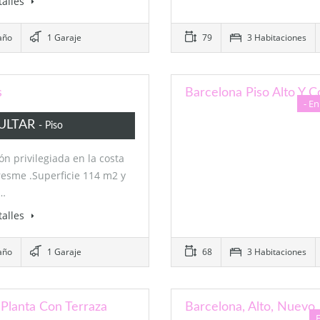
talles
año
1 Garaje
79
3 Habitaciones
s
Barcelona Piso Alto Y C
- En
ULTAR
- Piso
ón privilegiada en la costa
esme .Superficie 114 m2 y
a…
talles
año
1 Garaje
68
3 Habitaciones
 Planta Con Terraza
Barcelona, Alto, Nuevo,