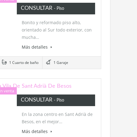
CONSULTAR
- Piso
Bonito y reformado piso alto,
orientado al Sur todo exterior, con
mucha…
Más detalles
1 Cuarto de baño
1 Garaje
a Vila De Sant Adrià De Besos
En venta
CONSULTAR
- Piso
En la zona centro en Sant Adrià de
Besos, en el mejor…
Más detalles