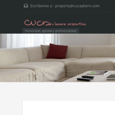
Escríbenos a :
property@cucaybern.com
Honestidad, agilidad y profesionalidad