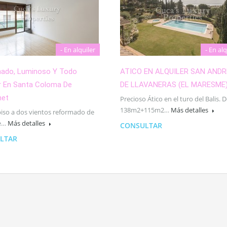
- En alquiler
- En alq
ado, Luminoso Y Todo
ATICO EN ALQUILER SAN ANDR
or En Santa Coloma De
DE LLAVANERAS (EL MARESME
net
Precioso Ático en el turo del Balis. 
138m2+115m2…
Más detalles
piso a dos vientos reformado de
e…
Más detalles
CONSULTAR
LTAR