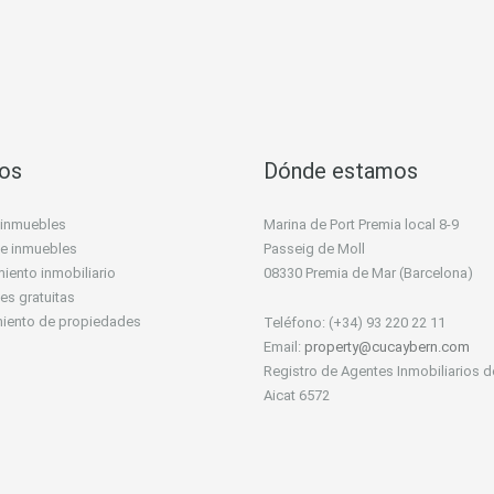
ios
Dónde estamos
 inmuebles
Marina de Port Premia local 8-9
 de inmuebles
Passeig de Moll
iento inmobiliario
08330 Premia de Mar (Barcelona)
es gratuitas
miento de propiedades
Teléfono: (+34) 93 220 22 11
Email:
property@cucaybern.com
Registro de Agentes Inmobiliarios d
Aicat 6572