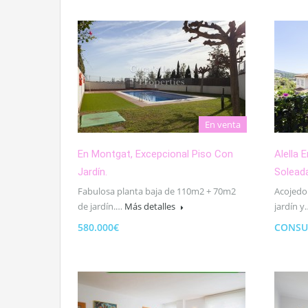
En venta
En Montgat, Excepcional Piso Con
Alella 
Jardín.
Solead
Fabulosa planta baja de 110m2 + 70m2
Acojedo
de jardín.…
Más detalles
jardín 
580.000€
CONSU