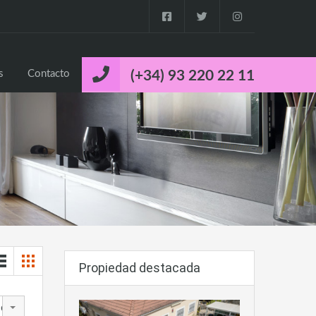
o
Propiedades
Cuca’s Luxury Properties
Contacto
s
Contacto
(+34) 93 220 22 11
Propiedad destacada
edad