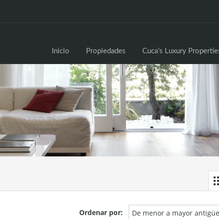
Inici
Inicio
Propiedades
Cuca’s Luxury Propertie
Ordenar por:
De menor a mayor antigü