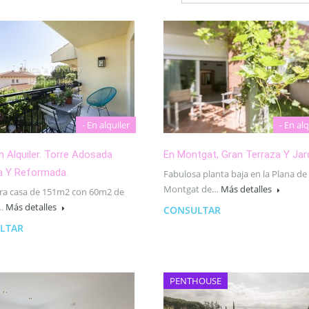
- En alquiler
- En alq
En Alquiler. Torre Adosada
En Montgat, Gran Terraza Y Jard
a Y Reformada.
Fabulosa planta baja en la Plana de
Montgat de…
Más detalles
ra casa de 151m2 con 60m2 de
y…
Más detalles
CONSULTAR
LTAR
PENTHOUSE