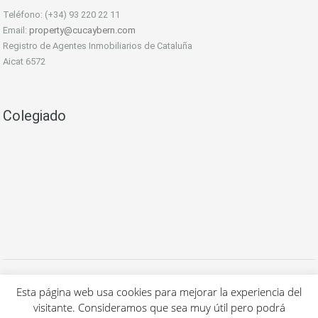
Teléfono: (+34) 93 220 22 11
Email:
property@cucaybern.com
Registro de Agentes Inmobiliarios de Cataluña
Aicat 6572
Colegiado
Todos los derechos reservados a Cuca's Luxury Properties S.L. - 2020 -
Aviso Legal / Política de privacidad
Esta página web usa cookies para mejorar la experiencia del
-
Política de cookies.
visitante. Consideramos que sea muy útil pero podrá
Renovación & mantenimiento
IDYMA Websolutions (Barcelona)