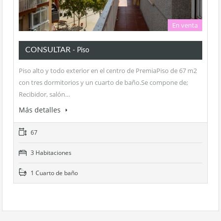
En venta
CONSULTAR
- Piso
Piso alto y todo exterior en el centro de PremiaPiso de 67 m2
con tres dormitorios y un cuarto de baño.Se compone de;
Recibidor, salón…
Más detalles
67
3 Habitaciones
1 Cuarto de baño