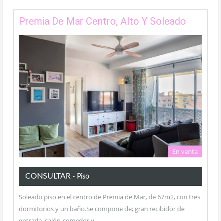
Premia De Mar Centro, Alto Y Soleado
En venta
CONSULTAR
- Piso
Soleado piso en el centro de Premia de Mar, de 67m2, con tres
dormitorios y un baño.Se compone de; gran recibidor de
entrada, salón-comedor y…