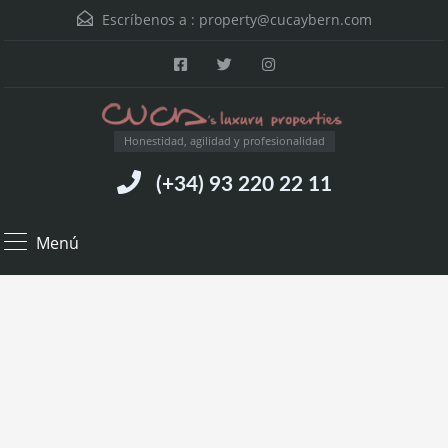
Escríbenos a :
property@cucaybern.com
Honestidad, agilidad y profesionalidad
(+34) 93 220 22 11
Menú