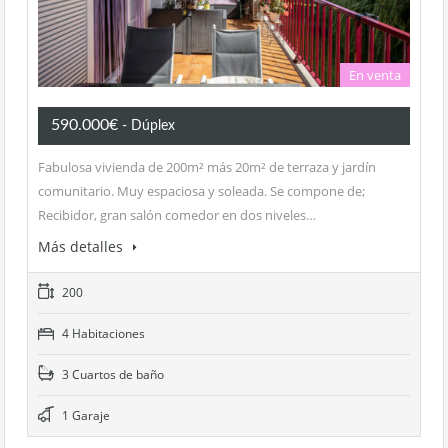
En venta
590.000€
- Dúplex
Fabulosa vivienda de 200m² más 20m² de terraza y jardín
comunitario. Muy espaciosa y soleada. Se compone de;
Recibidor, gran salón comedor en dos niveles…
Más detalles
200
4 Habitaciones
3 Cuartos de baño
1 Garaje