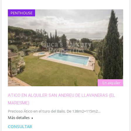
PENTHOUSE
- En alquiler
ATICO EN ALQUILER SAN ANDREU DE LLAVANERAS (EL
MARESME)
Precioso Ático en el turo del Balis. De 138m2+115m2…
Más detalles
CONSULTAR