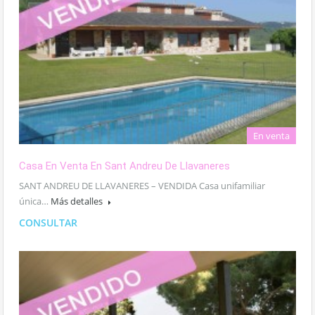
En venta
Casa En Venta En Sant Andreu De Llavaneres
SANT ANDREU DE LLAVANERES – VENDIDA Casa unifamiliar
única…
Más detalles
CONSULTAR