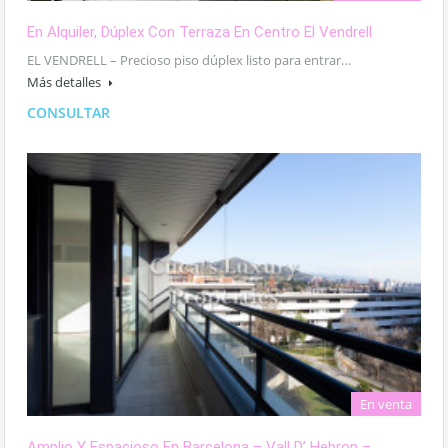
En Alquiler, Dúplex Con Terraza En Centro El Vendrell
EL VENDRELL – Precioso piso dúplex listo para entrar…
Más detalles
CONSULTAR
En venta
Amplio Y Espacioso En Barcelona – Vall D’ Hebron –