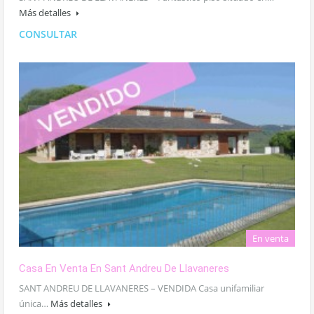
Más detalles
CONSULTAR
En venta
Casa En Venta En Sant Andreu De Llavaneres
SANT ANDREU DE LLAVANERES – VENDIDA Casa unifamiliar
única…
Más detalles