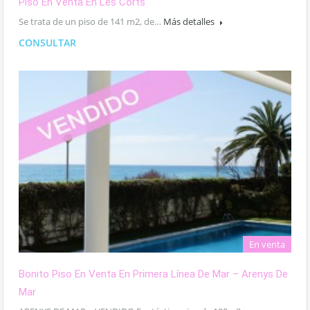
Piso En Venta En Les Corts
Se trata de un piso de 141 m2, de…
Más detalles
CONSULTAR
En venta
Bonito Piso En Venta En Primera Línea De Mar – Arenys De
Mar