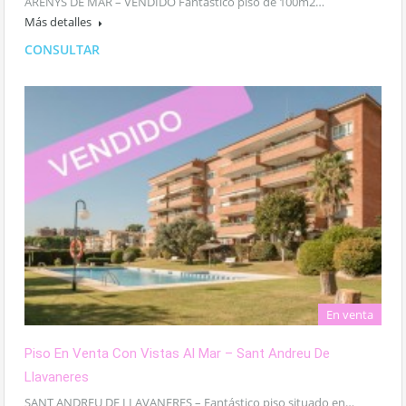
ARENYS DE MAR – VENDIDO Fantástico piso de 100m2…
Más detalles
CONSULTAR
En venta
Piso En Venta Con Vistas Al Mar – Sant Andreu De
Llavaneres
SANT ANDREU DE LLAVANERES – Fantástico piso situado en…