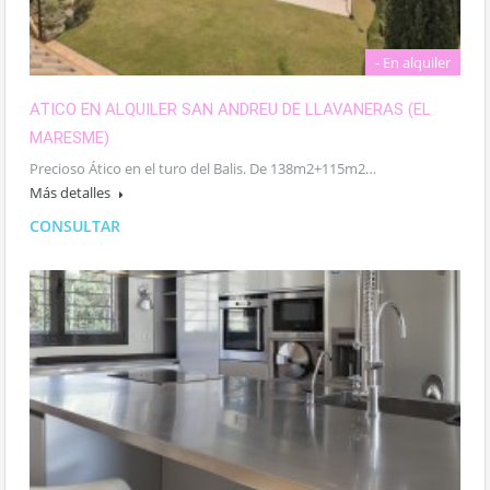
- En alquiler
ATICO EN ALQUILER SAN ANDREU DE LLAVANERAS (EL
MARESME)
Precioso Ático en el turo del Balis. De 138m2+115m2…
Más detalles
CONSULTAR