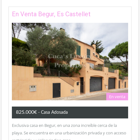
En Venta Begur, Es Castellet
En venta
825.000€
- Casa Adosada
Exclusiva casa en Begur, en una zona increíble cerca de la
playa. Se encuentra en una urbanización privada y con acceso