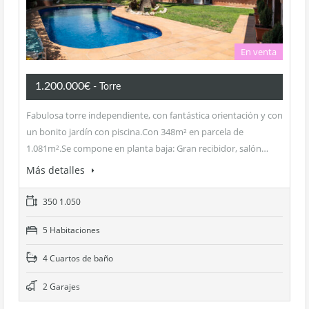
En venta
1.200.000€
- Torre
Fabulosa torre independiente, con fantástica orientación y con
un bonito jardín con piscina.Con 348m² en parcela de
1.081m².Se compone en planta baja: Gran recibidor, salón…
Más detalles
350 1.050
5 Habitaciones
4 Cuartos de baño
2 Garajes