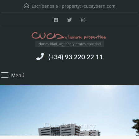
Escríbenos a :
property@cucaybern.com
Honestidad, agilidad y profesionalidad
(+34) 93 220 22 11
Menú