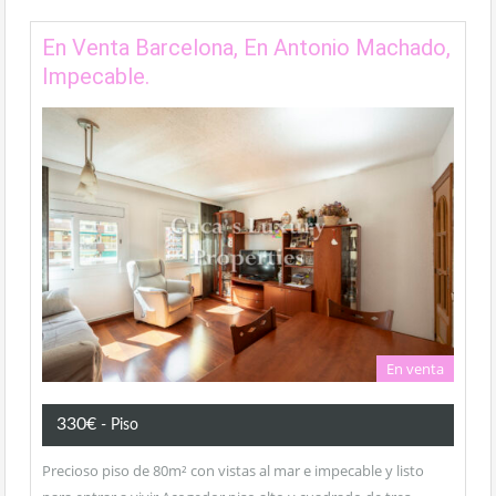
En Venta Barcelona, En Antonio Machado,
Impecable.
En venta
330€
- Piso
Precioso piso de 80m² con vistas al mar e impecable y listo