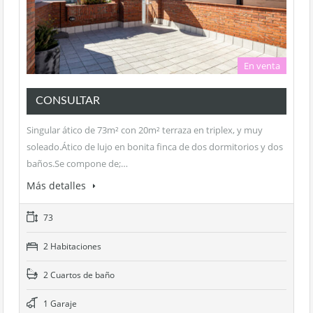
En venta
CONSULTAR
Singular ático de 73m² con 20m² terraza en triplex, y muy
soleado.Ático de lujo en bonita finca de dos dormitorios y dos
baños.Se compone de;…
Más detalles
73
2 Habitaciones
2 Cuartos de baño
1 Garaje