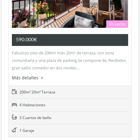
En venta
590.000€
Fabuloso piso de 200m² más 20m² de terraza, con zona
comunitaria y una plaza de parking.Se compone de; Recibidor,
gran salón comedor en dos niveles…
Más detalles
200m² 20m² Terraza
4 Habitaciones
3 Cuartos de baño
1 Garaje