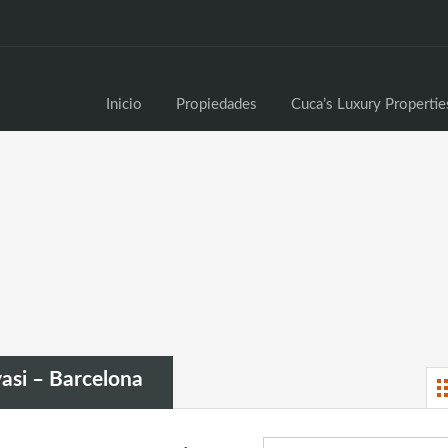
Inici
Inicio
Propiedades
Cuca’s Luxury Propertie
asi – Barcelona