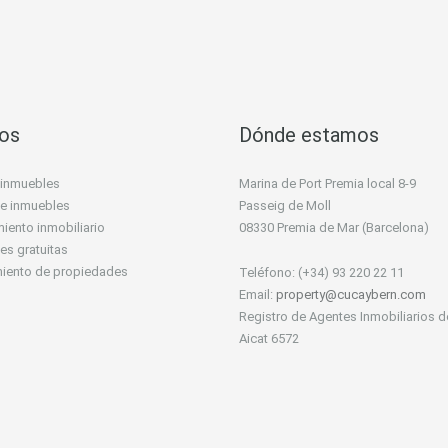
ios
Dónde estamos
 inmuebles
Marina de Port Premia local 8-9
 de inmuebles
Passeig de Moll
iento inmobiliario
08330 Premia de Mar (Barcelona)
es gratuitas
miento de propiedades
Teléfono: (+34) 93 220 22 11
Email:
property@cucaybern.com
Registro de Agentes Inmobiliarios d
Aicat 6572