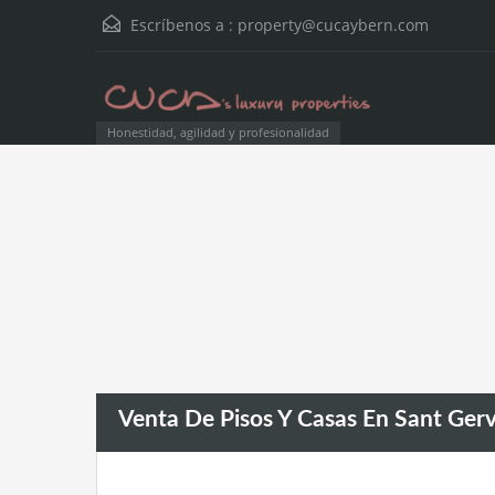
Escríbenos a :
property@cucaybern.com
Honestidad, agilidad y profesionalidad
Venta De Pisos Y Casas En Sant Gerv