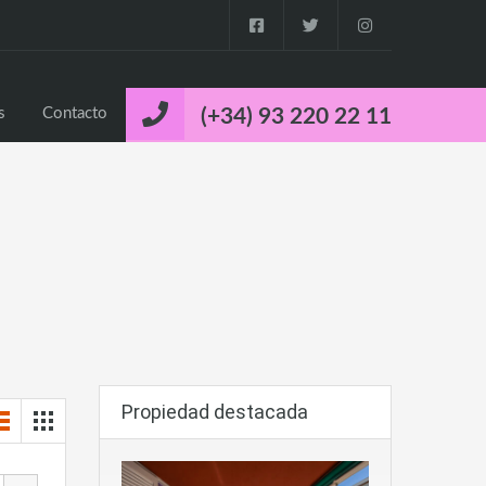
o
Propiedades
Cuca’s Luxury Properties
Contacto
s
Contacto
(+34) 93 220 22 11
Propiedad destacada