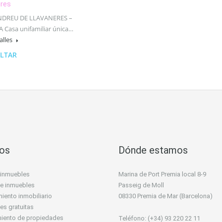
eres
NDREU DE LLAVANERES –
 Casa unifamiliar única…
alles
LTAR
ios
Dónde estamos
 inmuebles
Marina de Port Premia local 8-9
 de inmuebles
Passeig de Moll
iento inmobiliario
08330 Premia de Mar (Barcelona)
es gratuitas
miento de propiedades
Teléfono: (+34) 93 220 22 11