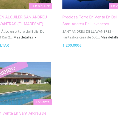
- En alquiler
En v
EN ALQUILER SAN ANDREU
Preciosa Torre En Venta En Bell
AVANERAS (EL MARESME)
Sant Andreu De Llavaneres
 Ático en el turo del Balis. De
SANT ANDREU DE LLAVANERES –
+115m2…
Más detalles
Fantástica casa de 600…
Más detall
LTAR
1.200.000€
En venta
n Venta En Sant Andreu De