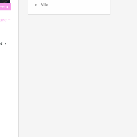
Villa
enta
aire –
es