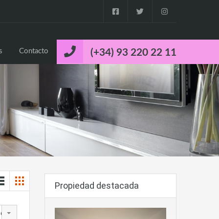
o
Propiedades
Cuca’s Luxury Properties
Contacto
s
Contacto
(+34) 93 220 22 11
Propiedad destacada
edad