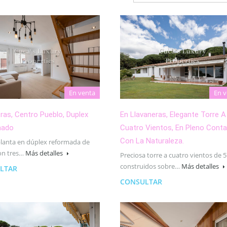
En venta
En v
ras, Centro Pueblo, Duplex
En Llavaneras, Elegante Torre A
mado
Cuatro Vientos, En Pleno Cont
Con La Naturaleza.
planta en dúplex reformada de
on tres…
Más detalles
Preciosa torre a cuatro vientos de
construidos sobre…
Más detalles
LTAR
CONSULTAR