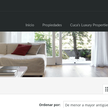
Inici
Inicio
Propiedades
Cuca’s Luxury Propertie
Ordenar por:
De menor a mayor antigü