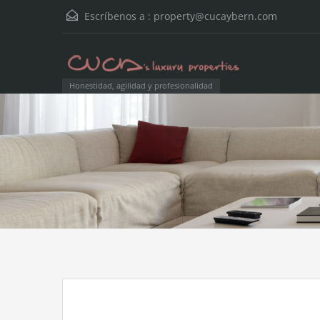
Escríbenos a :
property@cucaybern.com
Honestidad, agilidad y profesionalidad