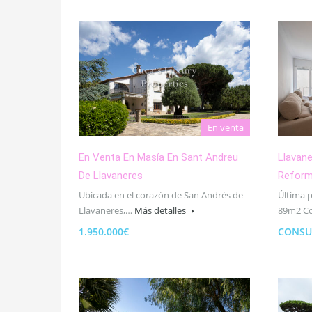
En venta
En Venta En Masía En Sant Andreu
Llavane
De Llavaneres
Refor
Ubicada en el corazón de San Andrés de
Última 
Llavaneres,…
Más detalles
89m2 C
1.950.000€
CONSU