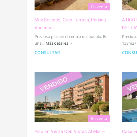
En venta
Muy Soleado, Gran Terraza, Parking,
ATICO 
Ascensor…
DE LL
Precioso piso en el centro del pueblo. En
Precioso
una…
Más detalles
138m2
CONSULTAR
CONSU
En venta
Piso En Venta Con Vistas Al Mar –
Casa E