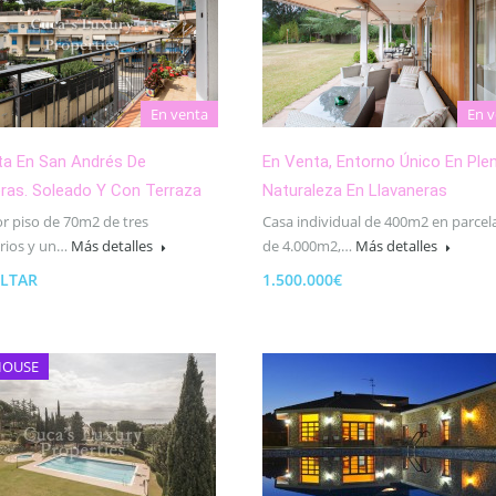
En venta
En v
ta En San Andrés De
En Venta, Entorno Único En Ple
ras. Soleado Y Con Terraza
Naturaleza En Llavaneras
r piso de 70m2 de tres
Casa individual de 400m2 en parcela
rios y un…
Más detalles
de 4.000m2,…
Más detalles
LTAR
1.500.000€
HOUSE