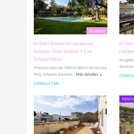
En venta
En Sant Andreu De Llavaneres,
En Ven
Soleado, Todo Exterior Y Con
Llavane
Entorno Único.
Acogedo
dormito
Precioso piso de 160m2+40m2 de terraza.
Muy soleado durante…
Más detalles
CONSU
CONSULTAR
PENT