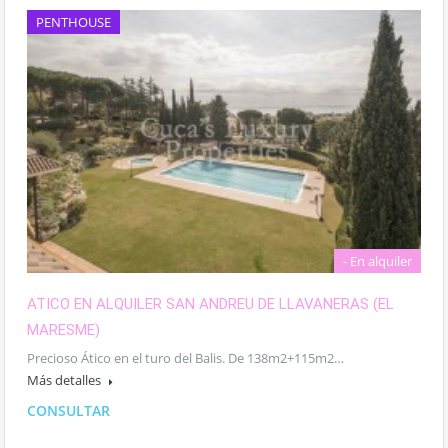
PENTHOUSE
- En alquiler
ATICO EN ALQUILER SAN ANDREU DE LLAVANERAS (EL
MARESME)
Precioso Ático en el turo del Balis. De 138m2+115m2…
Más detalles
CONSULTAR