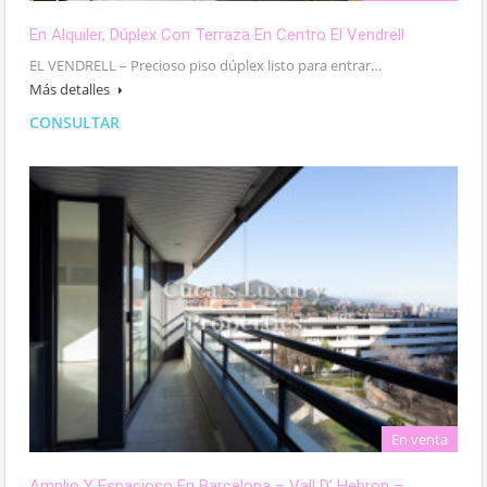
En Alquiler, Dúplex Con Terraza En Centro El Vendrell
EL VENDRELL – Precioso piso dúplex listo para entrar…
Más detalles
CONSULTAR
En venta
Amplio Y Espacioso En Barcelona – Vall D’ Hebron –